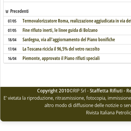
Precedenti
Termovalorizzatore Roma, realizzazione aggiudicata in via def
07/05
Fine rifiuto inerti, le linee guida di Bolzano
07/05
Sardegna, via all'aggiornamento del Piano bonifiche
18/04
La Toscana ricicla il 96,5% del vetro raccolto
17/04
Piemonte, approvato il Piano rifiuti speciali
16/04
Copyright 2010
©RIP Srl -
Staffetta Rifiuti -
E' vietata la riproduzione, ritrasmissione, fotocopia, immissione 
altro modo di diffusione delle notizie o ser
Rivista Italiana Petrol