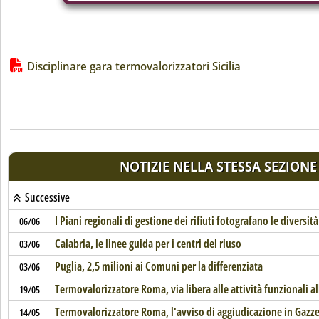
Lista allegati PDF alla notizia
Disciplinare gara termovalorizzatori Sicilia
NOTIZIE NELLA STESSA SEZIONE
Successive
I Piani regionali di gestione dei rifiuti fotografano le diversità
06/06
Calabria, le linee guida per i centri del riuso
03/06
Puglia, 2,5 milioni ai Comuni per la differenziata
03/06
Termovalorizzatore Roma, via libera alle attività funzionali al
19/05
Termovalorizzatore Roma, l'avviso di aggiudicazione in Gazze
14/05