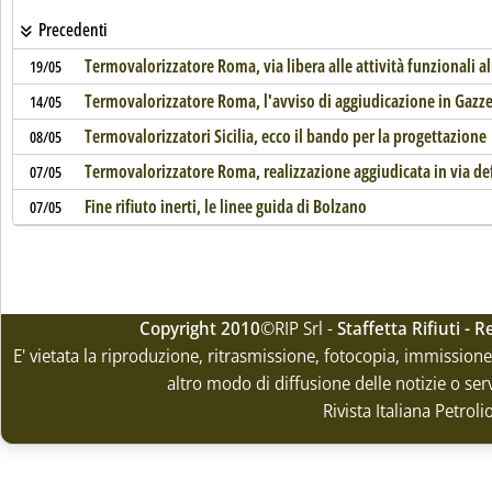
Precedenti
Termovalorizzatore Roma, via libera alle attività funzionali al
19/05
Termovalorizzatore Roma, l'avviso di aggiudicazione in Gazze
14/05
Termovalorizzatori Sicilia, ecco il bando per la progettazione
08/05
Termovalorizzatore Roma, realizzazione aggiudicata in via def
07/05
Fine rifiuto inerti, le linee guida di Bolzano
07/05
Copyright 2010
©RIP Srl -
Staffetta Rifiuti -
E' vietata la riproduzione, ritrasmissione, fotocopia, immissione 
altro modo di diffusione delle notizie o ser
Rivista Italiana Petrol