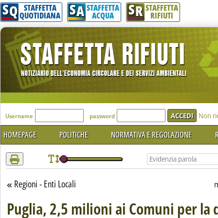
S
S
S
Attenzione! Esegui l'accesso per lèggere interamente la notizia.
Q
A
R
STAFFETTA
STAFFETTA
STAFFETTA
QUOTIDIANA
ACQUA
RIFIUTI
'Modulo Login per accedere'
Non ri
Username
password
HOMEPAGE
POLITICHE
NORMATIVA E REGOLAZIONE
R
Regioni - Enti Locali
Torna alla sezione
m
Puglia, 2,5 milioni ai Comuni per la 