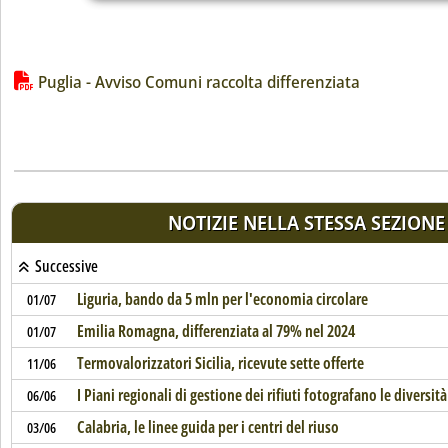
Lista allegati PDF alla notizia
Puglia - Avviso Comuni raccolta differenziata
NOTIZIE NELLA STESSA SEZIONE
Successive
Liguria, bando da 5 mln per l'economia circolare
01/07
Emilia Romagna, differenziata al 79% nel 2024
01/07
Termovalorizzatori Sicilia, ricevute sette offerte
11/06
I Piani regionali di gestione dei rifiuti fotografano le diversità
06/06
Calabria, le linee guida per i centri del riuso
03/06