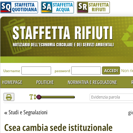
S
S
S
Attenzione! Esegui l'accesso per lèggere interamente la notizia.
Q
A
R
STAFFETTA
STAFFETTA
STAFFETTA
QUOTIDIANA
ACQUA
RIFIUTI
'Modulo Login per accedere'
Non ri
Username
password
HOMEPAGE
POLITICHE
NORMATIVA E REGOLAZIONE
R
Studi e Segnalazioni
Torna alla sezione
gi
Csea cambia sede istituzionale