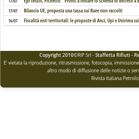
Epr tessili, Pichetto: “Pronti a inviare lo schema di decreto a 
17/07
Bilancio UE, proposta una tassa sui Raee non raccolti
17/07
Fiscalità enti territoriali: le proposte di Anci, Upi e Unirima sull
16/07
Copyright 2010
©RIP Srl -
Staffetta Rifiuti -
E' vietata la riproduzione, ritrasmissione, fotocopia, immissione 
altro modo di diffusione delle notizie o ser
Rivista Italiana Petrol