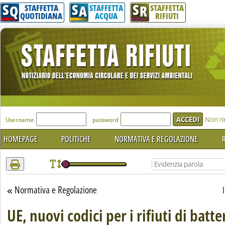
S
S
S
Attenzione! Esegui l'accesso per lèggere interamente la notizia.
Q
A
R
STAFFETTA
STAFFETTA
STAFFETTA
QUOTIDIANA
ACQUA
RIFIUTI
'Modulo Login per accedere'
Non ri
Username
password
HOMEPAGE
POLITICHE
NORMATIVA E REGOLAZIONE
R
Normativa e Regolazione
Torna alla sezione
UE, nuovi codici per i rifiuti di batte