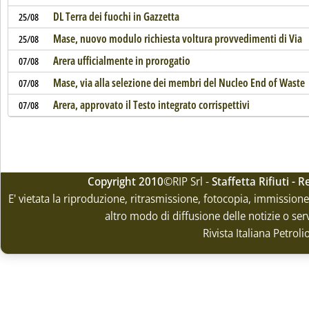
DL Terra dei fuochi in Gazzetta
25/08
Mase, nuovo modulo richiesta voltura provvedimenti di Via
25/08
Arera ufficialmente in prorogatio
07/08
Mase, via alla selezione dei membri del Nucleo End of Waste
07/08
Arera, approvato il Testo integrato corrispettivi
07/08
Copyright 2010
©RIP Srl -
Staffetta Rifiuti -
E' vietata la riproduzione, ritrasmissione, fotocopia, immissione 
altro modo di diffusione delle notizie o ser
Rivista Italiana Petrol