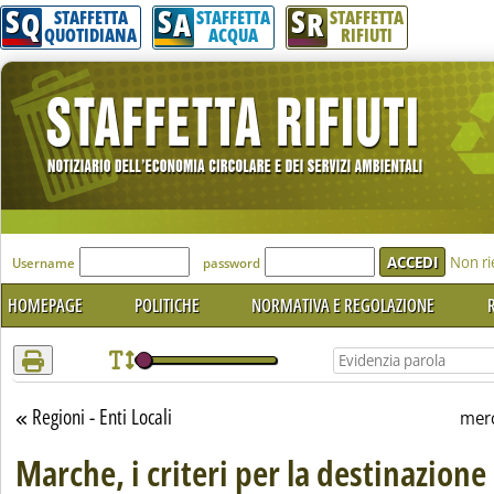
S
S
S
Attenzione! Esegui l'accesso per lèggere interamente la notizia.
Q
A
R
STAFFETTA
STAFFETTA
STAFFETTA
QUOTIDIANA
ACQUA
RIFIUTI
'Modulo Login per accedere'
Non ri
Username
password
HOMEPAGE
POLITICHE
NORMATIVA E REGOLAZIONE
R
Regioni - Enti Locali
Torna alla sezione
merc
Marche, i criteri per la destinazione