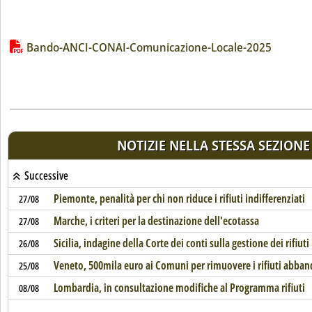
Lista allegati PDF alla notizia
Bando-ANCI-CONAI-Comunicazione-Locale-2025
NOTIZIE NELLA STESSA SEZIONE
Successive
Piemonte, penalità per chi non riduce i rifiuti indifferenziati
27/08
Marche, i criteri per la destinazione dell'ecotassa
27/08
Sicilia, indagine della Corte dei conti sulla gestione dei rifiuti
26/08
Veneto, 500mila euro ai Comuni per rimuovere i rifiuti abban
25/08
Lombardia, in consultazione modifiche al Programma rifiuti
08/08