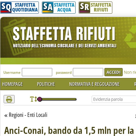
S
S
S
Attenzione! Esegui l'accesso per lèggere interamente la notizia.
Q
A
R
STAFFETTA
STAFFETTA
STAFFETTA
QUOTIDIANA
ACQUA
RIFIUTI
'Modulo Login per accedere'
Non ri
Username
password
HOMEPAGE
POLITICHE
NORMATIVA E REGOLAZIONE
R
Regioni - Enti Locali
Torna alla sezione
Anci-Conai, bando da 1,5 mln per la