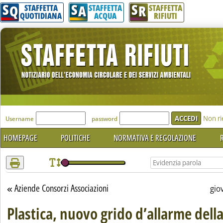
S
S
S
Attenzione! Esegui l'accesso per lèggere interamente la notizia.
Q
A
R
STAFFETTA
STAFFETTA
STAFFETTA
QUOTIDIANA
ACQUA
RIFIUTI
'Modulo Login per accedere'
Non ri
Username
password
HOMEPAGE
POLITICHE
NORMATIVA E REGOLAZIONE
R
Aziende Consorzi Associazioni
Torna alla sezione
gio
Plastica, nuovo grido d’allarme della 