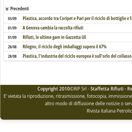
Precedenti
Plastica, accordo tra Coripet e Pari per il riciclo di bottiglie e f
03/09
A Genova cambia la raccolta rifiuti
01/09
Rifiuti, le ultime gare in Gazzetta UE
01/09
Rilegno, il riciclo degli imballaggi supera il 67%
28/08
Plastica, l'industria del riciclo europea è sull'orlo del collasso
28/08
Copyright 2010
©RIP Srl -
Staffetta Rifiuti -
E' vietata la riproduzione, ritrasmissione, fotocopia, immissione 
altro modo di diffusione delle notizie o ser
Rivista Italiana Petrol