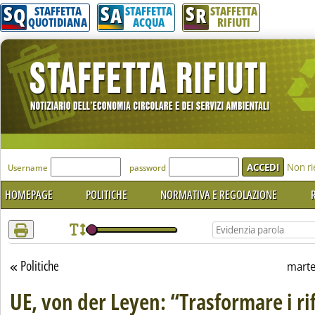
S
S
S
Attenzione! Esegui l'accesso per lèggere interamente la notizia.
Q
A
R
STAFFETTA
STAFFETTA
STAFFETTA
QUOTIDIANA
ACQUA
RIFIUTI
'Modulo Login per accedere'
Non ri
Username
password
HOMEPAGE
POLITICHE
NORMATIVA E REGOLAZIONE
R
Politiche
Torna alla sezione
marte
UE, von der Leyen: “Trasformare i rif