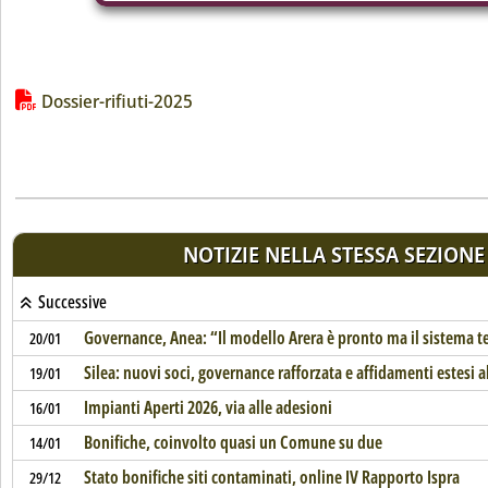
Lista allegati PDF alla notizia
Dossier-rifiuti-2025
NOTIZIE NELLA STESSA SEZIONE
Successive
Governance, Anea: “Il modello Arera è pronto ma il sistema ter
20/01
Silea: nuovi soci, governance rafforzata e affidamenti estesi a
19/01
Impianti Aperti 2026, via alle adesioni
16/01
Bonifiche, coinvolto quasi un Comune su due
14/01
Stato bonifiche siti contaminati, online IV Rapporto Ispra
29/12