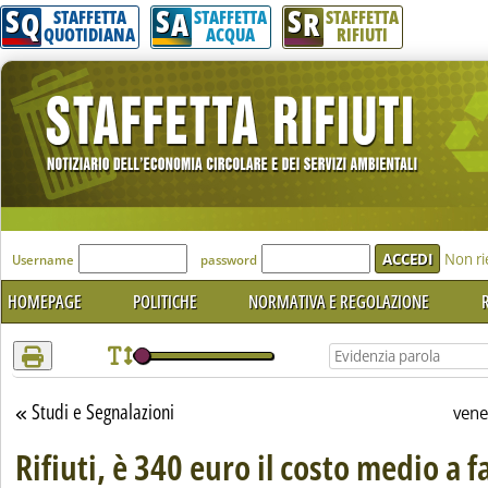
S
S
S
Attenzione! Esegui l'accesso per lèggere interamente la notizia.
Q
A
R
STAFFETTA
STAFFETTA
STAFFETTA
QUOTIDIANA
ACQUA
RIFIUTI
'Modulo Login per accedere'
Non ri
Username
password
HOMEPAGE
POLITICHE
NORMATIVA E REGOLAZIONE
R
Studi e Segnalazioni
Torna alla sezione
vene
Rifiuti, è 340 euro il costo medio a f