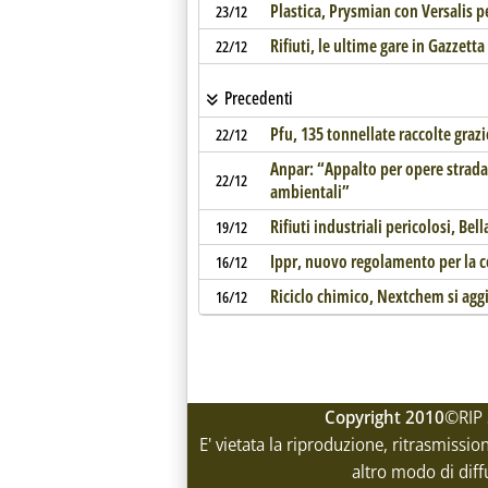
Plastica, Prysmian con Versalis per
23/12
Rifiuti, le ultime gare in Gazzetta
22/12
Precedenti
Pfu, 135 tonnellate raccolte gra
22/12
Anpar: “Appalto per opere strada
22/12
ambientali”
Rifiuti industriali pericolosi, Be
19/12
Ippr, nuovo regolamento per la ce
16/12
Riciclo chimico, Nextchem si aggi
16/12
Copyright 2010
©RIP 
E' vietata la riproduzione, ritrasmissio
altro modo di diff