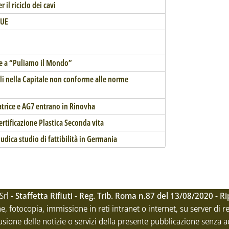
 il riciclo dei cavi
 UE
zie a “Puliamo il Mondo”
li nella Capitale non conforme alle norme
llatrice e AG7 entrano in Rinovha
rtificazione Plastica Seconda vita
udica studio di fattibilità in Germania
Srl -
Staffetta Rifiuti - Reg. Trib. Roma n.87 del 13/08/2020 - 
ne, fotocopia, immissione in reti intranet o internet, su server di 
usione delle notizie o servizi della presente pubblicazione senza a