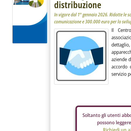
distribuzione
In vigore dal 1° gennaio 2026. Ridotte le sog
comunicazione e 300.000 euro per lo svilu
Il Centr
associaz
dettagl
apparecc
aziende di
accordo 
servizio p
Soltanto gli
utenti abbo
possono leggere 
Richiedi un 