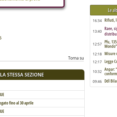
Le al
Rifiuti,
16:34
Raee, si
ia
13:40
distribu
5
Pfu, 135
12:57
Mondo”
Misure 
12:18
Torna su
Legge C
12:17
Anpar: “
10:32
conform
LA STESSA SEZIONE
Ddl Bila
09:46
 UE
gato fino al 30 aprile
 UE