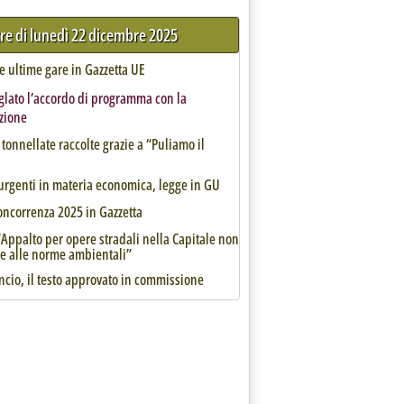
tre di lunedì 22 dicembre 2025
 le ultime gare in Gazzetta UE
glato l’accordo di programma con la
zione
 tonnellate raccolte grazie a “Puliamo il
urgenti in materia economica, legge in GU
oncorrenza 2025 in Gazzetta
Appalto per opere stradali nella Capitale non
e alle norme ambientali”
ncio, il testo approvato in commissione