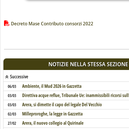
Lista allegati PDF alla notizia
Decreto Mase Contributo consorzi 2022
NOTIZIE NELLA STESSA SEZIONE
Successive
Ambiente, il Mud 2026 in Gazzetta
06/03
Direttiva acque reflue, Tribunale Ue: inammissibili ricorsi sul
03/03
Arera, si dimette il capo del legale Del Vecchio
03/03
Milleproroghe, la legge in Gazzetta
02/03
Arera, il nuovo collegio al Quirinale
27/02