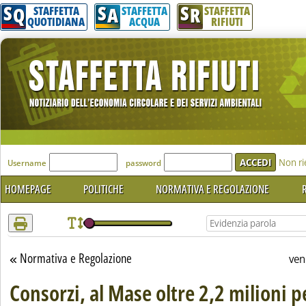
S
S
S
Attenzione! Esegui l'accesso per lèggere interamente la notizia.
Q
A
R
STAFFETTA
STAFFETTA
STAFFETTA
QUOTIDIANA
ACQUA
RIFIUTI
'Modulo Login per accedere'
Non ri
Username
password
HOMEPAGE
POLITICHE
NORMATIVA E REGOLAZIONE
R
Normativa e Regolazione
Torna alla sezione
ven
Consorzi, al Mase oltre 2,2 milioni p