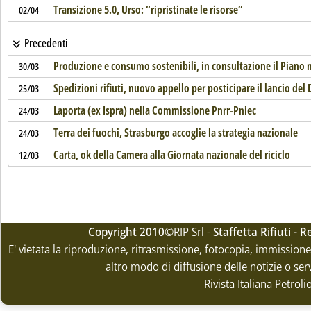
Transizione 5.0, Urso: “ripristinate le risorse”
02/04
Precedenti
Produzione e consumo sostenibili, in consultazione il Piano 
30/03
Spedizioni rifiuti, nuovo appello per posticipare il lancio del
25/03
Laporta (ex Ispra) nella Commissione Pnrr-Pniec
24/03
Terra dei fuochi, Strasburgo accoglie la strategia nazionale
24/03
Carta, ok della Camera alla Giornata nazionale del riciclo
12/03
Copyright 2010
©RIP Srl -
Staffetta Rifiuti -
E' vietata la riproduzione, ritrasmissione, fotocopia, immissione 
altro modo di diffusione delle notizie o ser
Rivista Italiana Petrol