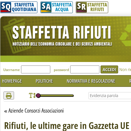
S
S
S
Attenzione! Esegui l'accesso per lèggere interamente la notizia.
Q
A
R
STAFFETTA
STAFFETTA
STAFFETTA
QUOTIDIANA
ACQUA
RIFIUTI
'Modulo Login per accedere'
Non ri
Username
password
HOMEPAGE
POLITICHE
NORMATIVA E REGOLAZIONE
R
Aziende Consorzi Associazioni
Torna alla sezione
Rifiuti, le ultime gare in Gazzetta UE