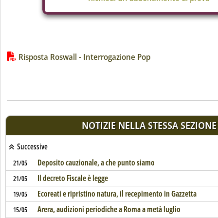
Lista allegati PDF alla notizia
Risposta Roswall - Interrogazione Pop
NOTIZIE NELLA STESSA SEZIONE
Successive
Deposito cauzionale, a che punto siamo
21/05
Il decreto Fiscale è legge
21/05
Ecoreati e ripristino natura, il recepimento in Gazzetta
19/05
Arera, audizioni periodiche a Roma a metà luglio
15/05