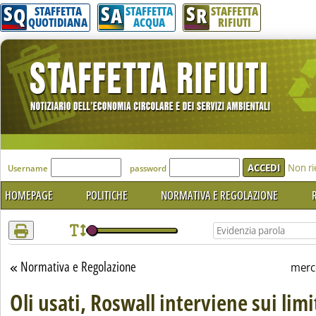
S
S
S
Attenzione! Esegui l'accesso per lèggere interamente la notizia.
Q
A
R
STAFFETTA
STAFFETTA
STAFFETTA
QUOTIDIANA
ACQUA
RIFIUTI
'Modulo Login per accedere'
Non ri
Username
password
HOMEPAGE
POLITICHE
NORMATIVA E REGOLAZIONE
R
Normativa e Regolazione
Torna alla sezione
merc
Oli usati, Roswall interviene sui limit