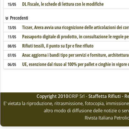
DL Fiscale, le schede di lettura con le modifiche
15/05
Precedenti
Ticser, Arera avvia una ricognizione delle articolazioni dei cor
13/05
Passaporto digitale di prodotto, in consultazione le regole per
11/05
Rifiuti tessili, il punto su Epr e fine rifiuto
08/05
Anac aggiorna i bandi tipo per servizi e forniture, architettur
07/05
UE, esenzione dal riuso al 100% per pallet e cinghie in vigore
06/05
Copyright 2010
©RIP Srl -
Staffetta Rifiuti -
E' vietata la riproduzione, ritrasmissione, fotocopia, immissione 
altro modo di diffusione delle notizie o ser
Rivista Italiana Petrol