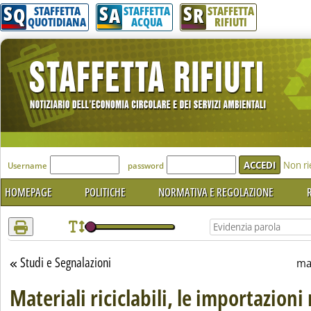
S
S
S
Attenzione! Esegui l'accesso per lèggere interamente la notizia.
Q
A
R
STAFFETTA
STAFFETTA
STAFFETTA
QUOTIDIANA
ACQUA
RIFIUTI
'Modulo Login per accedere'
Non ri
Username
password
HOMEPAGE
POLITICHE
NORMATIVA E REGOLAZIONE
R
Studi e Segnalazioni
Torna alla sezione
ma
Materiali riciclabili, le importazioni