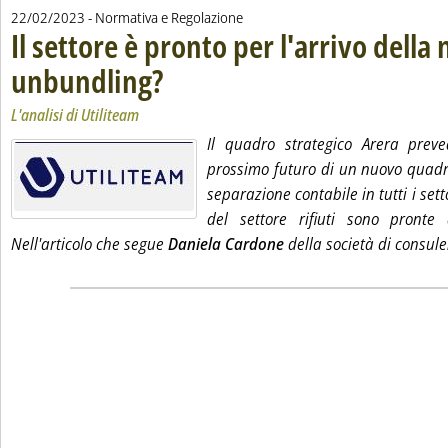
22/02/2023
- Normativa e Regolazione
Il settore è pronto per l'arrivo della
unbundling?
. Sottotitolo: L'analisi di Utiliteam
. Pubblicata mercoledì 22 febbraio 2023 alle 10.47.
L'analisi di Utiliteam
Il quadro strategico Arera preve
prossimo futuro di un nuovo quadr
separazione contabile in tutti i sett
del settore rifiuti sono pronte
Nell'articolo che segue
Daniela Cardone
della società di consule