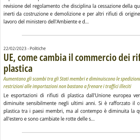
revisione del regolamento che disciplina la cessazione della qual
inerti da costruzione e demolizione e per altri rifiuti di origin
Leggi tutta la notizia: 
lavoro del ministero dell'Ambiente e d...
22/02/2023
- Politiche
UE, come cambia il commercio dei rif
plastica
. Sottotitolo: Aumentano gli scambi tra gli Stati membri e diminuiscono le s
. Pubblicata mercoledì 22 febbraio 2023 alle 11.38.
Aumentano gli scambi tra gli Stati membri e diminuiscono le spedizioni 
restrizioni alle importazioni non bastano a frenare i traffici illeciti
Le esportazioni di rifiuti di plastica dall'Unione europea ve
diminuite sensibilmente negli ultimi anni. Si è rafforzato il 
plastica tra i paesi membri, ma al contempo è diminuita la qual
Leggi tutta la notizi
all'estero e sono cambiate le rotte delle s...