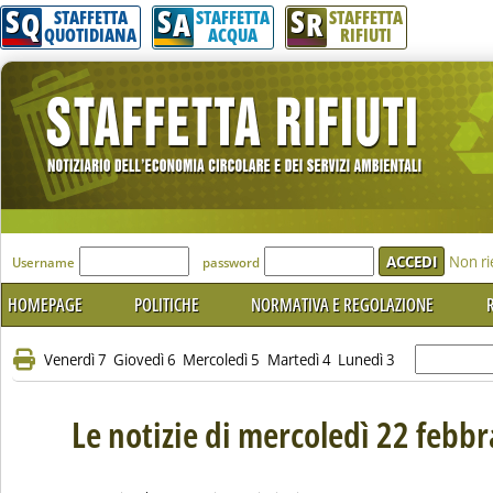
S
S
S
Q
A
R
STAFFETTA
STAFFETTA
STAFFETTA
QUOTIDIANA
ACQUA
RIFIUTI
'Modulo Login per accedere'
Non ri
Username
password
HOMEPAGE
POLITICHE
NORMATIVA E REGOLAZIONE
R
Venerdì 7
Giovedì 6
Mercoledì 5
Martedì 4
Lunedì 3
Le notizie di mercoledì 22 febb