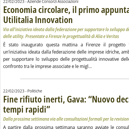
22/02/2023
- Aziende Consorzi Associazioni
Economia circolare, il primo appun
Utilitalia Innovation
. Sottotitolo: Via all'iniziativa ideata dal
. Pubblicata mercoledì 22 febbraio 2023 
Via all'iniziativa ideata dalla federazione per supportare lo sviluppo d
delle utility. Presentate a Firenze le progettualità di Alia e Veritas
È stato inaugurato questa mattina a Firenze il progetto “Ut
un'iniziativa ideata dalla federazione delle imprese idriche, am
per supportare lo sviluppo delle progettualità innovative delle
Leggi tutta la not
confronto tra le imprese associate e le migl...
22/02/2023
- Politiche
Fine rifiuto inerti, Gava: “Nuovo dec
tempi rapidi”
. Sottotitolo: Dalla prossima settimana via alle consultazi
. Pubblicata mercoledì 22 febbraio 2023 alle 12.40.
Dalla prossima settimana via alle consultazioni formali per la revision
A partire dalla prossima settimana saranno avviate le consul