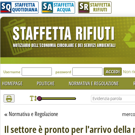
S
S
S
Attenzione! Esegui l'accesso per lèggere interamente la notizia.
Q
A
R
STAFFETTA
STAFFETTA
STAFFETTA
QUOTIDIANA
ACQUA
RIFIUTI
'Modulo Login per accedere'
Non ri
Username
password
HOMEPAGE
POLITICHE
NORMATIVA E REGOLAZIONE
R
Normativa e Regolazione
Torna alla sezione
merco
Il settore è pronto per l'arrivo dell