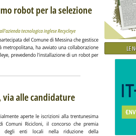
rimo robot per la selezione
inaservizi Bene Comune dall'azienda tecnologica inglese Recycleye
024 alle 12.29.
ll'azienda tecnologica inglese Recycleye
partecipata del Comune di Messina che gestisce
città metropolitana, ha avviato una collaborazione
LE 
leye, prevedendo l'installazione di un robot per
i tutta la notizia: 'Sicilia, a Messina il primo robot per la selezio
 via alle candidature
. Sottotitolo: C'è tempo fino al 13 maggio
. Pubblicata giovedì 11 aprile 2024 alle 11
ialmente aperte le iscrizioni alla trentunesima
di Comuni Ricicloni, il concorso che premia
o degli enti locali nella riduzione della