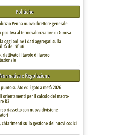
Politiche
Fabrizio Penna nuovo direttore generale
 positiva al termovalorizzatore di Ginosa
da oggi online i dati aggregati sulla
lità dei rifiuti
 riattivato il tavolo di lavoro
 prioritari e due in fase di istruttoria
24 alle 11.20.
ituzionale
Normativa e Regolazione
l punto su Ato ed Egato a metà 2026
li orientamenti per il calcolo del macro-
ore R3
rso riassetto con nuova divisione
atori
sui regolamenti'
, chiarimenti sulla gestione dei nuovi codici