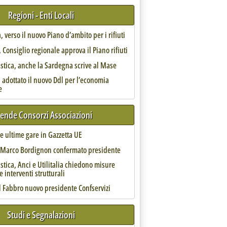
Regioni - Enti Locali
, verso il nuovo Piano d’ambito per i rifiuti
Consiglio regionale approva il Piano rifiuti
astica, anche la Sardegna scrive al Mase
 adottato il nuovo Ddl per l’economia
e
iende Consorzi Associazioni
 le ultime gare in Gazzetta UE
enti per 321 mln'
, Marco Bordignon confermato presidente
astica, Anci e Utilitalia chiedono misure
e interventi strutturali
l Fabbro nuovo presidente Confservizi
e 9.36.
Studi e Segnalazioni