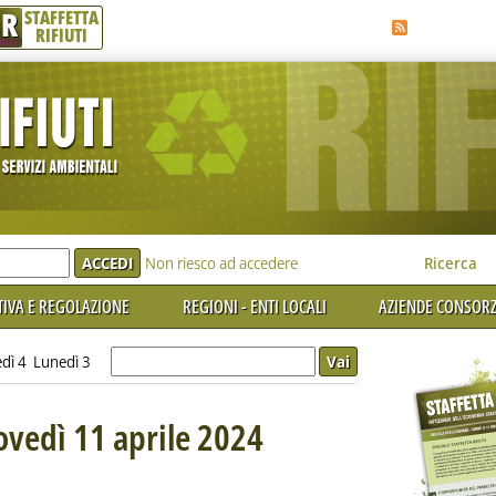
R
STAFFETTA
RIFIUTI
e'
Non riesco ad accedere
Ricerca
IVA E REGOLAZIONE
REGIONI - ENTI LOCALI
AZIENDE CONSORZ
dì 4
Lunedì 3
iovedì 11 aprile 2024