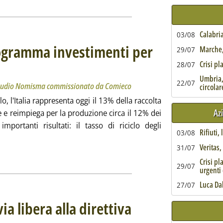
Calabria
03/08
rogramma investimenti per
Marche, 
29/07
Crisi pl
'aggiornamento dello studio Nomisma commissionato da Comieco
alle 10.43.
28/07
Umbria,
22/07
 studio Nomisma commissionato da Comieco
circolar
lo, l'Italia rappresenta oggi il 13% della raccolta
Az
 e reimpiega per la produzione circa il 12% dei
mportanti risultati: il tasso di riciclo degli
Rifiuti,
03/08
Leggi tutta la notizia: 'Carta e cartone, in programma investim
Veritas
31/07
ia
Crisi pl
29/07
urgenti 
Luca Da
27/07
a libera alla direttiva
. Sottotitolo: Dal Parlamento europeo
. Pubblicata giovedì 11 aprile 2024 all