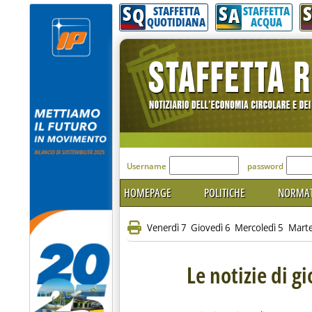
S
S
S
Q
A
STAFFETTA
STAFFETTA
QUOTIDIANA
ACQUA
'Modulo Login per acceder
Username
password
HOMEPAGE
POLITICHE
NORMAT
Venerdì 7
Giovedì 6
Mercoledì 5
Marte
Le notizie di g