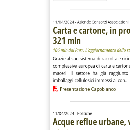
11/04/2024
- Aziende Consorzi Associazioni
Carta e cartone, in p
321 mln
. Sottotitolo: 106 mln dal Pnrr. L
. Pubblicata giovedì 11 aprile 2024 
106 mln dal Pnrr. L'aggiornamento dello
Grazie al suo sistema di raccolta e ricic
complessiva europea di carta e cartone
maceri. Il settore ha già raggiunto i
imballaggi cellulosici immessi al con...
Lista allegati PDF alla notiz
Presentazione Capobianco
11/04/2024
- Politiche
Acque reflue urbane, vi