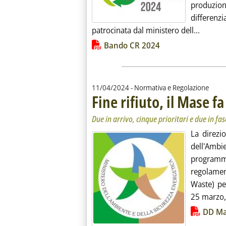
produzion
differenz
Leggi t
patrocinata dal ministero dell...
Lista allegati PDF alla notiz
Bando CR 2024
11/04/2024
- Normativa e Regolazione
Fine rifiuto, il Mase f
Due in arrivo, cinque prioritari e due in fas
La direzi
dell'Ambie
programm
regolament
Waste) per
25 marzo, i
Lista allegati PDF alla notiz
DD Ma