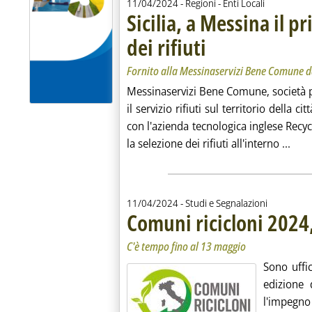
11/04/2024
- Regioni - Enti Locali
Sicilia, a Messina il p
dei rifiuti
. Sottotitolo: Fornito alla Mess
. Pubblicata giovedì 11 aprile 2
Fornito alla Messinaservizi Bene Comune da
Messinaservizi Bene Comune, società 
il servizio rifiuti sul territorio della 
con l'azienda tecnologica inglese Recyc
Legg
la selezione dei rifiuti all'interno ...
11/04/2024
- Studi e Segnalazioni
Comuni ricicloni 2024,
C'è tempo fino al 13 maggio
Sono uffic
edizione 
l'impegn