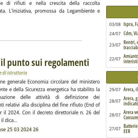
e di rifiuti e nella crescita della raccolta
iata. L'iniziativa, promossa da Legambiente e
utta la notizia: 'Comuni ricicloni 2024, via alle candidature'
Ispra, 
03/08
ia
Cdm, Via
24/07
Rentri, 
23/07
tracciabi
Amianto,
a il punto sui regolamenti
22/07
. Sottotitolo: Due in arrivo, cinque
. Pubblicata giovedì 11 aprile 20
interist
e di istruttoria
one generale Economia circolare del ministero
nte e della Sicurezza energetica ha stabilito la
Arera, i
29/07
azione delle attività di definizione dei
Arera, g
28/07
indicat
i relativi alla disciplina del fine rifiuto (End of
Arera ve
 il 2024. Con il decreto direttoriale n. 26 del
28/07
Consum
Leggi tutta la notizia: 'Fine rifiuto, il Mase fa il punto 
l dica...
Batterie
ia
27/07
se 25 03 2024 26
EER