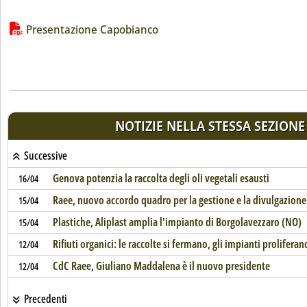
Lista allegati PDF alla notizia
Presentazione Capobianco
NOTIZIE NELLA STESSA SEZIONE
Successive
Genova potenzia la raccolta degli oli vegetali esausti
16/04
Raee, nuovo accordo quadro per la gestione e la divulgazione 
15/04
Plastiche, Aliplast amplia l'impianto di Borgolavezzaro (NO)
15/04
Rifiuti organici: le raccolte si fermano, gli impianti proliferan
12/04
CdC Raee, Giuliano Maddalena è il nuovo presidente
12/04
Precedenti