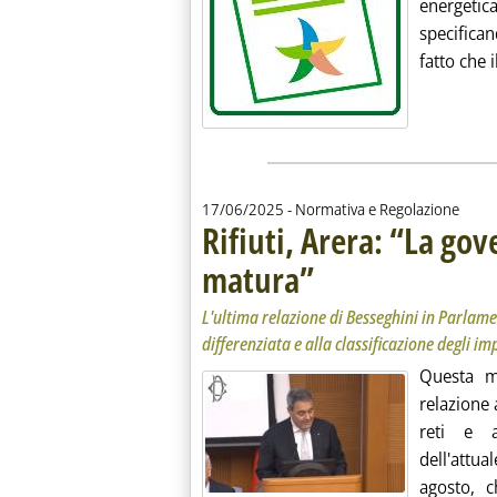
energeti
specifica
fatto che i
17/06/2025
- Normativa e Regolazione
Rifiuti, Arera: “La go
matura”
. Sottotitolo: L'ultima relazione di
. Pubblicata martedì 17 giugno 202
L'ultima relazione di Besseghini in Parlame
differenziata e alla classificazione degli i
Questa m
relazione 
reti e a
dell'attua
agosto, c