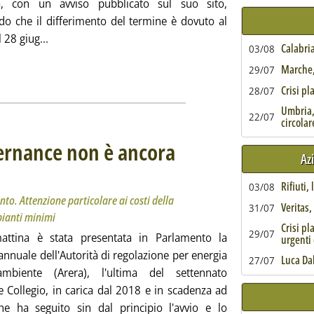
ca, con un avviso pubblicato sul suo sito,
ndo che il differimento del termine è dovuto al
Leggi tutta la notizia: 'Mud 2025, presentazione entr
l 28 giug...
Calabria
03/08
Marche, 
29/07
Crisi pl
28/07
Umbria,
22/07
circolar
vernance non è ancora
Az
 Besseghini in Parlamento. Attenzione particolare ai costi della differenziata e alla classificazi
5 alle 13.6.
Rifiuti,
03/08
nto. Attenzione particolare ai costi della
Veritas
31/07
mpianti minimi
Crisi pl
29/07
attina è stata presentata in Parlamento la
urgenti 
annuale dell'Autorità di regolazione per energia
Luca Da
27/07
mbiente (Arera), l'ultima del settennato
le Collegio, in carica dal 2018 e in scadenza ad
he ha seguito sin dal principio l'avvio e lo