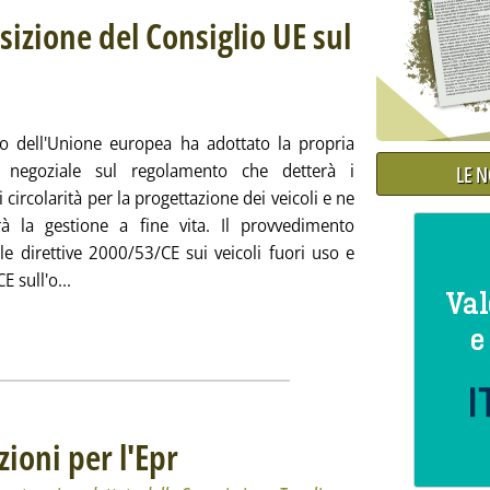
osizione del Consiglio UE sul
 la posizione di Strasburgo
 giugno 2025 alle 17.50.
lio dell'Unione europea ha adottato la propria
e negoziale sul regolamento che detterà i
LE 
i circolarità per la progettazione dei veicoli e ne
erà la gestione a fine vita. Il provvedimento
 le direttive 2000/53/CE sui veicoli fuori uso e
Leggi tutta la notizia: 'Veicoli fuori uso, la posizione
 sull'o...
zioni per l'Epr
. Sottotitolo: Nella strategia per il rafforzamento del mercat
. Pubblicata martedì 17 giugno 2025 alle 16.25.