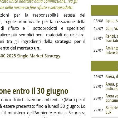
ercato unico adottata dalla Commissione. Tra gli
one delle norme su fine rifiuto e sottoprodotti
cazioni per la responsabilità estesa del
Ispra, 
03/08
e, regole armonizzate per la cessazione della
 di rifiuto e i sottoprodotti e spedizioni
Cdm, Via
24/07
aliere più semplici per i materiali da riciclare.
Rentri, 
23/07
tracciabi
ni tra gli ingredienti della
strategia per il
Leggi tutta la notizia: 'UE, in pista sempli
mento del mercato un
...
Amianto,
22/07
interist
ia
00 2025 Single Market Strategy
Arera, i
29/07
Arera, g
28/07
ne entro il 30 giugno
. Pubblicata martedì 17 giugno 2025 all
indicat
Arera ve
28/07
 unico di dichiarazione ambientale (Mud) per il
Consum
à essere presentato fino a lunedì 30 giugno. Lo
Batterie
27/07
EER
to il ministero dell'Ambiente e della Sicurezza