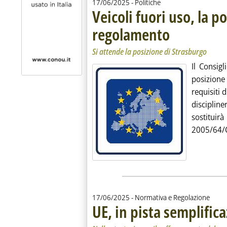
17/06/2025
- Politiche
Veicoli fuori uso, la p
regolamento
. Sottotitolo: Si attende
. Pubblicata martedì 17
Si attende la posizione di Strasburgo
Il Consig
posizion
requisiti d
disciplin
sostituirà
2005/64/CE
17/06/2025
- Normativa e Regolazione
UE, in pista semplifica