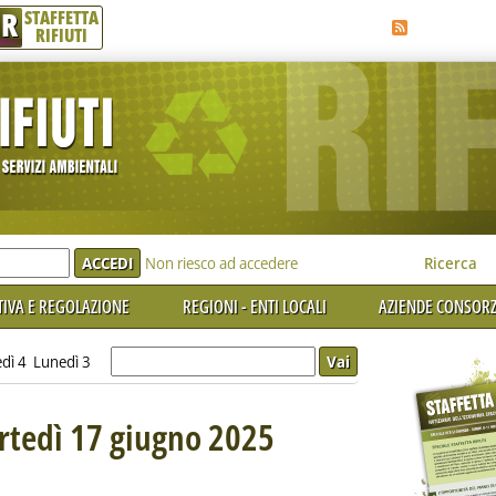
R
STAFFETTA
RIFIUTI
e'
Non riesco ad accedere
Ricerca
IVA E REGOLAZIONE
REGIONI - ENTI LOCALI
AZIENDE CONSORZ
dì 4
Lunedì 3
artedì 17 giugno 2025