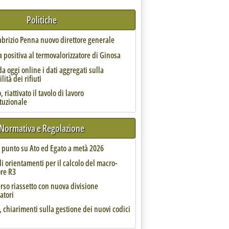
Politiche
Fabrizio Penna nuovo direttore generale
 positiva al termovalorizzatore di Ginosa
da oggi online i dati aggregati sulla
lità dei rifiuti
ficazioni per l'Epr'
 riattivato il tavolo di lavoro
ituzionale
Normativa e Regolazione
l punto su Ato ed Egato a metà 2026
li orientamenti per il calcolo del macro-
e 14.41.
ore R3
rso riassetto con nuova divisione
atori
, chiarimenti sulla gestione dei nuovi codici