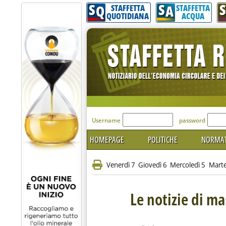
S
S
S
Q
A
STAFFETTA
STAFFETTA
QUOTIDIANA
ACQUA
'Modulo Login per acceder
Username
password
HOMEPAGE
POLITICHE
NORMAT
Venerdì 7
Giovedì 6
Mercoledì 5
Marte
Le notizie di m