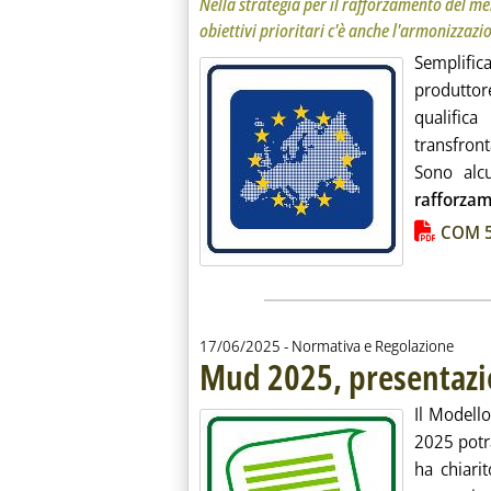
Nella strategia per il rafforzamento del m
obiettivi prioritari c'è anche l'armonizzazi
Semplifi
produttor
qualifica
transfront
Sono alcu
rafforza
Lista allegati PDF alla notiz
COM 5
17/06/2025
- Normativa e Regolazione
Mud 2025, presentazio
Il Modello
2025 potr
ha chiari