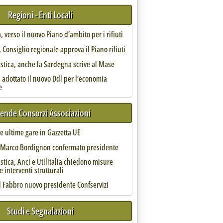
Regioni - Enti Locali
o il 30 giugno'
, verso il nuovo Piano d’ambito per i rifiuti
Consiglio regionale approva il Piano rifiuti
astica, anche la Sardegna scrive al Mase
 adottato il nuovo Ddl per l’economia
e
iende Consorzi Associazioni
one degli impianti minimi
 le ultime gare in Gazzetta UE
, Marco Bordignon confermato presidente
astica, Anci e Utilitalia chiedono misure
e interventi strutturali
l Fabbro nuovo presidente Confservizi
Studi e Segnalazioni