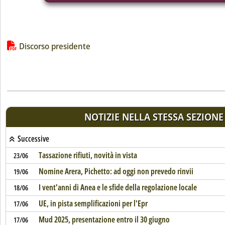
Lista allegati PDF alla notizia
Discorso presidente
NOTIZIE NELLA STESSA SEZIONE
Successive
Tassazione rifiuti, novità in vista
23/06
Nomine Arera, Pichetto: ad oggi non prevedo rinvii
19/06
I vent'anni di Anea e le sfide della regolazione locale
18/06
UE, in pista semplificazioni per l'Epr
17/06
Mud 2025, presentazione entro il 30 giugno
17/06