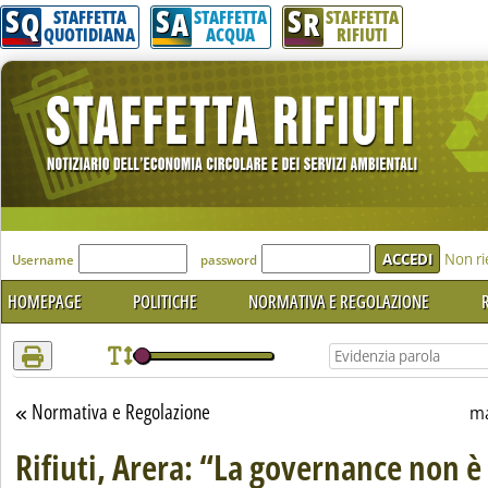
S
S
S
Attenzione! Esegui l'accesso per lèggere interamente la notizia.
Q
A
R
STAFFETTA
STAFFETTA
STAFFETTA
QUOTIDIANA
ACQUA
RIFIUTI
'Modulo Login per accedere'
Non ri
Username
password
HOMEPAGE
POLITICHE
NORMATIVA E REGOLAZIONE
R
Normativa e Regolazione
Torna alla sezione
ma
Rifiuti, Arera: “La governance non è