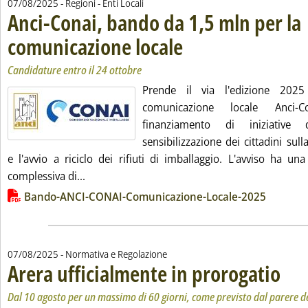
07/08/2025
- Regioni - Enti Locali
Anci-Conai, bando da 1,5 mln per la
comunicazione locale
. Sottotitolo: Candidature entro il 24 o
. Pubblicata giovedì 07 agosto 2025 al
Candidature entro il 24 ottobre
Prende il via l'edizione 202
comunicazione locale Anci-C
finanziamento di iniziative
sensibilizzazione dei cittadini sull
e l'avvio a riciclo dei rifiuti di imballaggio. L'avviso ha un
Leggi tutta la notizia: 'Anci-Conai, bando da 
complessiva di...
Lista allegati PDF alla notizia
Bando-ANCI-CONAI-Comunicazione-Locale-2025
07/08/2025
- Normativa e Regolazione
Arera ufficialmente in prorogatio
. Sottot
. Pubbli
Dal 10 agosto per un massimo di 60 giorni, come previsto dal parere de