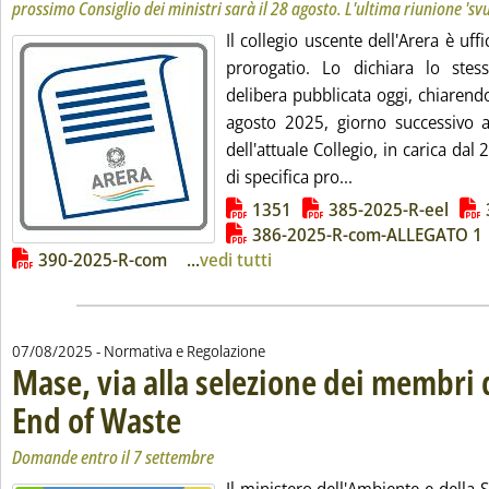
prossimo Consiglio dei ministri sarà il 28 agosto. L'ultima riunione 'svu
Il collegio uscente dell'Arera è uff
prorogatio. Lo dichiara lo stes
delibera pubblicata oggi, chiarend
agosto 2025, giorno successivo a
dell'attuale Collegio, in carica dal
Leggi tutta la not
di specifica pro...
Lista allegati PDF alla notizia
1351
385-2025-R-eel
386-2025-R-com-ALLEGATO 1
390-2025-R-com
...
vedi tutti
07/08/2025
- Normativa e Regolazione
Mase, via alla selezione dei membri 
End of Waste
. Sottotitolo: Domande entro il 7 settembre
. Pubblicata giovedì 07 agosto 2025 alle 13.52.
Domande entro il 7 settembre