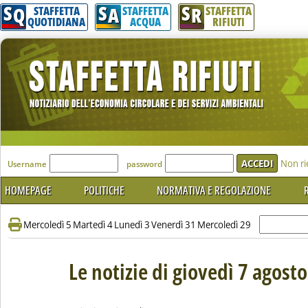
S
S
S
Q
A
R
STAFFETTA
STAFFETTA
STAFFETTA
QUOTIDIANA
ACQUA
RIFIUTI
'Modulo Login per accedere'
Non ri
Username
password
HOMEPAGE
POLITICHE
NORMATIVA E REGOLAZIONE
R
Mercoledì 5
Martedì 4
Lunedì 3
Venerdì 31
Mercoledì 29
Le notizie di giovedì 7 agost