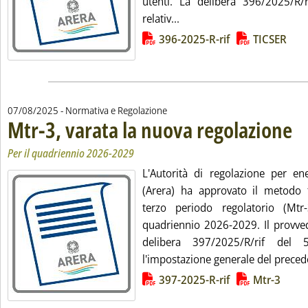
utenti. La delibera 396/2025/R/
Leggi tutta la notizia: 'Are
relativ...
Lista allegati PDF alla notizia
396-2025-R-rif
TICSER
07/08/2025
- Normativa e Regolazione
Mtr-3, varata la nuova regolazione
. Sot
. Pub
Per il quadriennio 2026-2029
L'Autorità di regolazione per en
(Arera) ha approvato il metodo tar
terzo periodo regolatorio (Mtr
quadriennio 2026-2029. Il provve
delibera 397/2025/R/rif del 
l'impostazione generale del precede
Lista allegati PDF alla notizia
397-2025-R-rif
Mtr-3