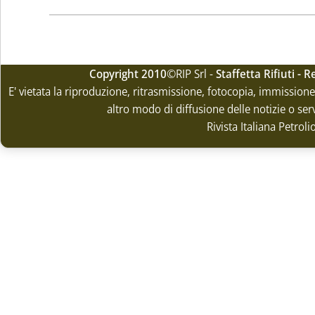
Copyright 2010
©RIP Srl -
Staffetta Rifiuti -
E' vietata la riproduzione, ritrasmissione, fotocopia, immissione 
altro modo di diffusione delle notizie o ser
Rivista Italiana Petrol