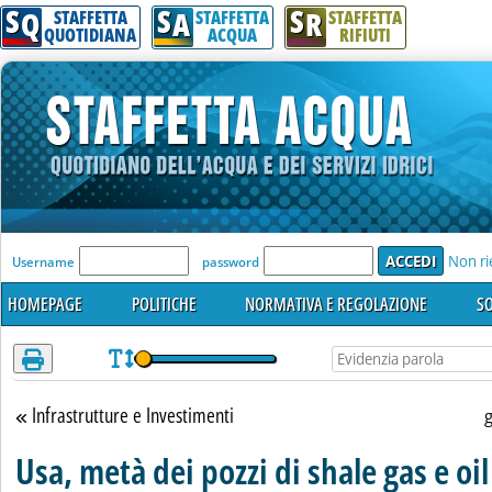
S
S
S
Attenzione! Esegui l'accesso per lèggere interamente la notizia.
Q
A
R
STAFFETTA
STAFFETTA
STAFFETTA
QUOTIDIANA
ACQUA
RIFIUTI
'Modulo Login per accedere'
Non ri
Username
password
HOMEPAGE
POLITICHE
NORMATIVA E REGOLAZIONE
SO
Infrastrutture e Investimenti
Torna alla sezione
Usa, metà dei pozzi di shale gas e oil