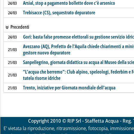
Arsial, stop a pagamento bollette dove c'è arsenico
24/03
Trebisacce (CS), sequestrato depuratore
24/03
Precedenti
Gori: basta false promesse elettorali su gestione servizio idri
24/03
Avezzano (AQ), Prefetto de l'Aquila chiede chiarimenti a min
21/03
gestore nuovo depuratore
Sanpellegrino, giornata didattica su acqua al Museo della sci
21/03
“L'acqua che berremo”: Club alpino, speleologi, Federbim e 
21/03
tutela risorse idriche
Trento, iniziative per Giornata mondiale dell'acqua
21/03
Copyright 2010 © RIP Srl - Staffetta Acqua - Reg
E' vietata la riproduzione, ritrasmissione, fotocopia, immissione 