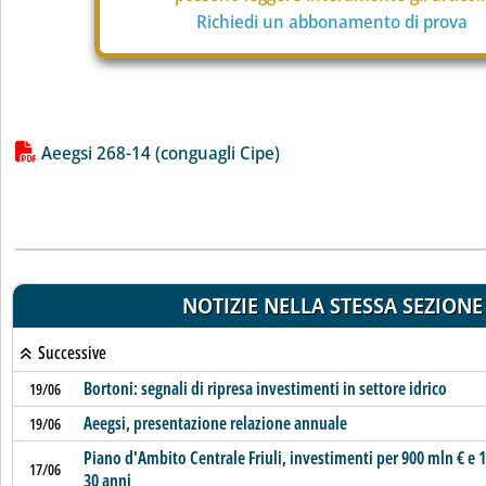
Richiedi un abbonamento di prova
Lista allegati PDF alla notizia
Aeegsi 268-14 (conguagli Cipe)
NOTIZIE NELLA STESSA SEZIONE
Successive
Bortoni: segnali di ripresa investimenti in settore idrico
19/06
Aeegsi, presentazione relazione annuale
19/06
Piano d'Ambito Centrale Friuli, investimenti per 900 mln € e 1
17/06
30 anni