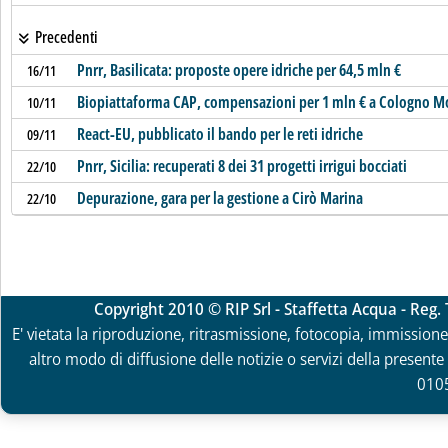
Precedenti
Pnrr, Basilicata: proposte opere idriche per 64,5 mln €
16/11
Biopiattaforma CAP, compensazioni per 1 mln € a Cologno M
10/11
React-EU, pubblicato il bando per le reti idriche
09/11
Pnrr, Sicilia: recuperati 8 dei 31 progetti irrigui bocciati
22/10
Depurazione, gara per la gestione a Cirò Marina
22/10
Copyright 2010 © RIP Srl - Staffetta Acqua - Reg
E' vietata la riproduzione, ritrasmissione, fotocopia, immissione 
altro modo di diffusione delle notizie o servizi della presente 
010