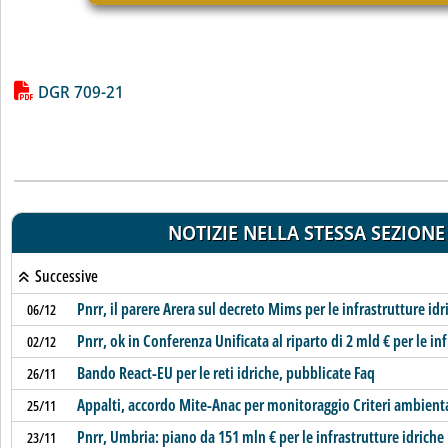
Lista allegati PDF alla notizia
DGR 709-21
NOTIZIE NELLA STESSA SEZIONE
Successive
Pnrr, il parere Arera sul decreto Mims per le infrastrutture idr
06/12
Pnrr, ok in Conferenza Unificata al riparto di 2 mld € per le in
02/12
Bando React-EU per le reti idriche, pubblicate Faq
26/11
Appalti, accordo Mite-Anac per monitoraggio Criteri ambient
25/11
Pnrr, Umbria: piano da 151 mln € per le infrastrutture idriche
23/11