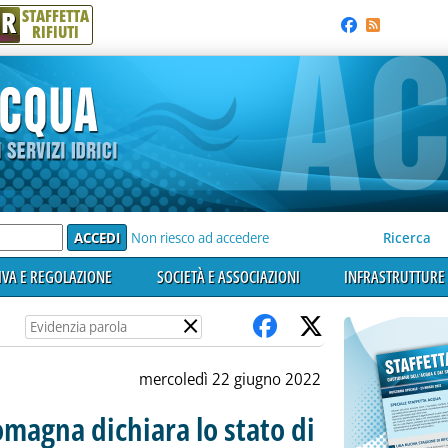
R
STAFFETTA
RIFIUTI
e'
Non riesco ad accedere
Ricerca
VA E REGOLAZIONE
SOCIETÀ E ASSOCIAZIONI
INFRASTRUTTURE 
×
mercoledì 22 giugno 2022
Romagna dichiara lo stato di