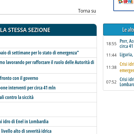
Torna su
Le al
LA STESSA SEZIONE
Pnrr, A
18:55
circa 41
 paio di settimane per lo stato di emergenza”
Liguria,
11:44
amo lavorando per rafforzare il ruolo delle Autorità di
Crisi id
11:38
emerge
nfronto con il governo
Crisi id
07:52
Lombar
one interventi per circa 41 mln
li contro la siccità
ini idro di Enel in Lombardia
livello alto di severità idrica