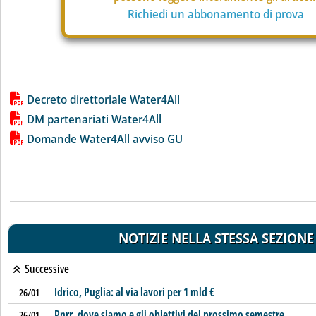
Richiedi un abbonamento di prova
Lista allegati PDF alla notizia
Decreto direttoriale Water4All
DM partenariati Water4All
Domande Water4All avviso GU
NOTIZIE NELLA STESSA SEZIONE
Successive
Idrico, Puglia: al via lavori per 1 mld €
26/01
Pnrr, dove siamo e gli obiettivi del prossimo semestre
26/01