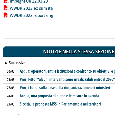
Lista allegati PDF alla notizia
Impegni Ue 22.03.23
WWDR 2023 ex sum ita
WWDR 2023 report eng
NOTIZIE NELLA STESSA SEZIONE
Successive
Acqua: operatori, enti e istituzioni a confronto su obiettivi e
30/03
Pnrr, Fitto: “alcuni interventi sono irrealizzabili entro il 2026”
29/03
Pnrr, i fondi sulla base della riorganizzazione dei ministeri
27/03
Acqua, una proposta di piano e le misure in agenda
24/03
Siccità, le proposte M5S in Parlamento e nei territori
23/03