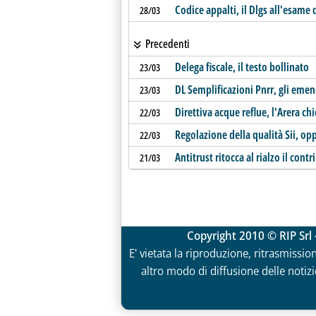
Codice appalti, il Dlgs all'esame 
28/03
Precedenti
Delega fiscale, il testo bollinato
23/03
DL Semplificazioni Pnrr, gli eme
23/03
Direttiva acque reflue, l'Arera c
22/03
Regolazione della qualità Sii, opp
22/03
Antitrust ritocca al rialzo il cont
21/03
Copyright 2010 © RIP Srl 
E' vietata la riproduzione, ritrasmissio
altro modo di diffusione delle notizie