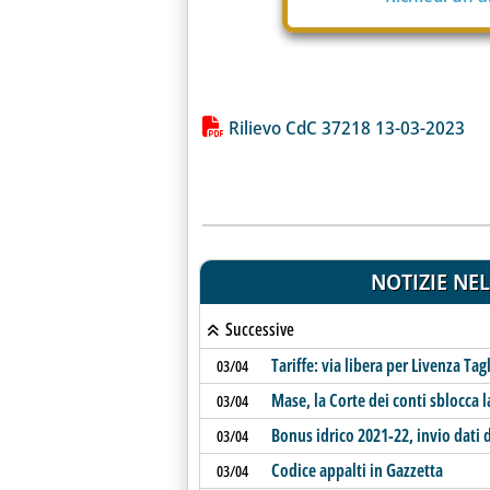
Lista allegati PDF alla notiz
Rilievo CdC 37218 13-03-2023
NOTIZIE NEL
Successive
Tariffe: via libera per Livenza T
03/04
Mase, la Corte dei conti sblocca 
03/04
Bonus idrico 2021-22, invio dati d
03/04
Codice appalti in Gazzetta
03/04