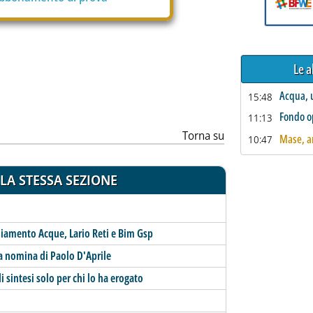
Le a
ia
Acqua, 
15:48
Fondo op
11:13
Torna su
Mase, an
10:47
LA STESSA SEZIONE
agliamento Acque, Lario Reti e Bim Gsp
la nomina di Paolo D'Aprile
i sintesi solo per chi lo ha erogato