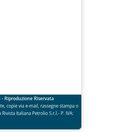
3 - Riproduzione Riservata
rete, copie via e-mail, rassegne stampa o
vista Italiana Petrolio S.r.l.- P. IVA: