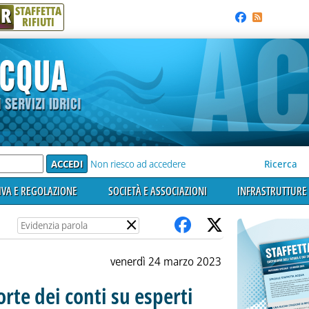
R
STAFFETTA
RIFIUTI
e'
Non riesco ad accedere
Ricerca
VA E REGOLAZIONE
SOCIETÀ E ASSOCIAZIONI
INFRASTRUTTURE 
×
venerdì 24 marzo 2023
orte dei conti su esperti