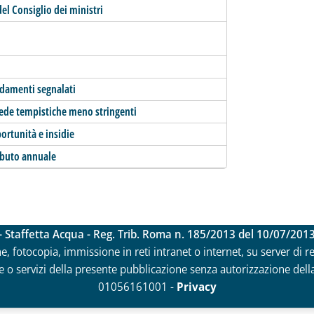
del Consiglio dei ministri
ndamenti segnalati
hiede tempistiche meno stringenti
ortunità e insidie
ributo annuale
- Staffetta Acqua - Reg. Trib. Roma n. 185/2013 del 10/07/201
ne, fotocopia, immissione in reti intranet o internet, su server di 
 o servizi della presente pubblicazione senza autorizzazione della Ri
01056161001 -
Privacy