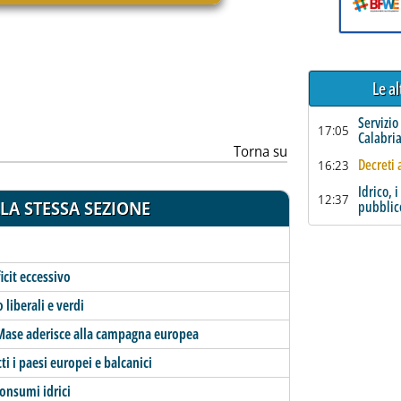
ia
Le a
Servizio
17:05
Calabri
Torna su
Decreti 
16:23
Idrico, 
12:37
LA STESSA SEZIONE
pubblic
icit eccessivo
 liberali e verdi
 Mase aderisce alla campagna europea
i i paesi europei e balcanici
onsumi idrici