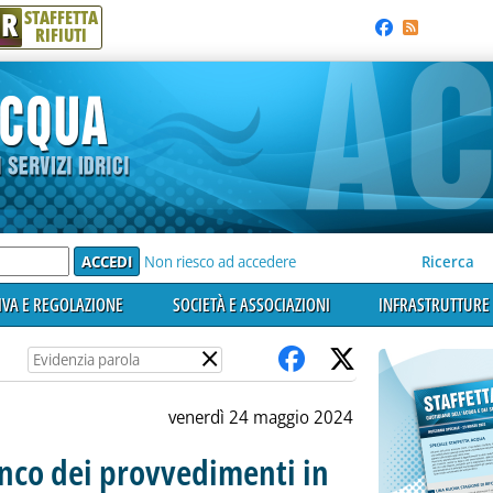
R
STAFFETTA
RIFIUTI
e'
Non riesco ad accedere
Ricerca
VA E REGOLAZIONE
SOCIETÀ E ASSOCIAZIONI
INFRASTRUTTURE 
×
venerdì 24 maggio 2024
lenco dei provvedimenti in