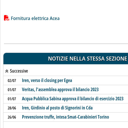
Lista allegati PDF alla notizia
Fornitura elettrica Acea
NOTIZIE NELLA STESSA SEZIONE
Successive
Iren, verso il closing per Egea
02/07
Veritas, l'assemblea approva il bilancio 2023
01/07
Acqua Pubblica Sabina approva il bilancio di esercizio 2023
01/07
Iren, Girdinio al posto di Signorini in Cda
28/06
Prevenzione truffe, intesa Smat-Carabinieri Torino
26/06