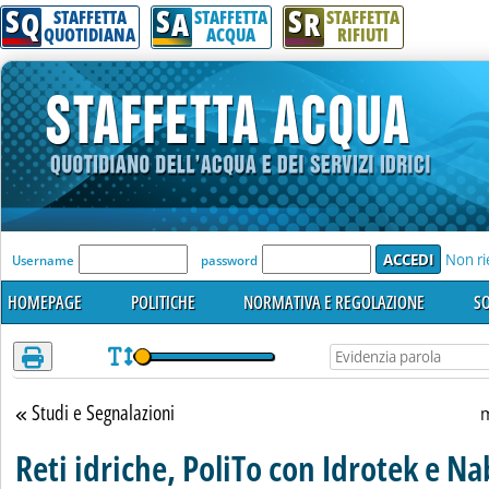
S
S
S
Attenzione! Esegui l'accesso per lèggere interamente la notizia.
Q
A
R
STAFFETTA
STAFFETTA
STAFFETTA
QUOTIDIANA
ACQUA
RIFIUTI
'Modulo Login per accedere'
Non ri
Username
password
HOMEPAGE
POLITICHE
NORMATIVA E REGOLAZIONE
SO
Studi e Segnalazioni
Torna alla sezione
m
Reti idriche, PoliTo con Idrotek e N