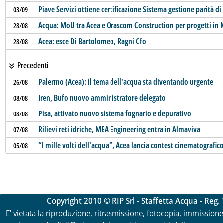
Piave Servizi ottiene certificazione Sistema gestione parità di
03/09
Acqua: MoU tra Acea e Orascom Construction per progetti in 
28/08
Acea: esce Di Bartolomeo, Ragni Cfo
28/08
Precedenti
Palermo (Acea): il tema dell'acqua sta diventando urgente
26/08
Iren, Bufo nuovo amministratore delegato
08/08
Pisa, attivato nuovo sistema fognario e depurativo
08/08
Rilievi reti idriche, MEA Engineering entra in Almaviva
07/08
“I mille volti dell'acqua”, Acea lancia contest cinematografic
05/08
Copyright 2010 © RIP Srl - Staffetta Acqua - Reg
E' vietata la riproduzione, ritrasmissione, fotocopia, immissione 