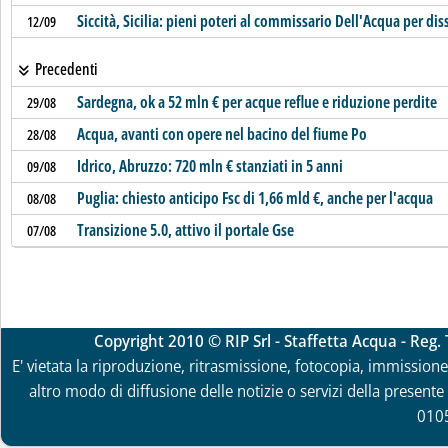
Siccità, Sicilia: pieni poteri al commissario Dell'Acqua per dis
12/09
Precedenti
Sardegna, ok a 52 mln € per acque reflue e riduzione perdite
29/08
Acqua, avanti con opere nel bacino del fiume Po
28/08
Idrico, Abruzzo: 720 mln € stanziati in 5 anni
09/08
Puglia: chiesto anticipo Fsc di 1,66 mld €, anche per l'acqua
08/08
Transizione 5.0, attivo il portale Gse
07/08
Copyright 2010 © RIP Srl - Staffetta Acqua - Reg
E' vietata la riproduzione, ritrasmissione, fotocopia, immissione 
altro modo di diffusione delle notizie o servizi della presente 
010