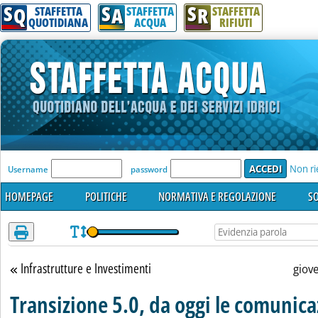
S
S
S
Attenzione! Esegui l'accesso per lèggere interamente la notizia.
Q
A
R
STAFFETTA
STAFFETTA
STAFFETTA
QUOTIDIANA
ACQUA
RIFIUTI
'Modulo Login per accedere'
Non ri
Username
password
HOMEPAGE
POLITICHE
NORMATIVA E REGOLAZIONE
SO
Infrastrutture e Investimenti
Torna alla sezione
giov
Transizione 5.0, da oggi le comunica