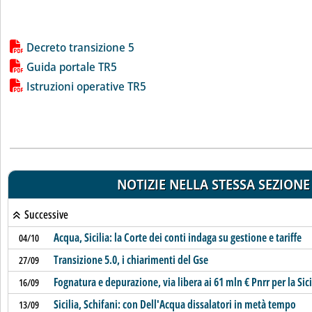
Lista allegati PDF alla notizia
Decreto transizione 5
Guida portale TR5
Istruzioni operative TR5
NOTIZIE NELLA STESSA SEZIONE
Successive
Acqua, Sicilia: la Corte dei conti indaga su gestione e tariffe
04/10
Transizione 5.0, i chiarimenti del Gse
27/09
Fognatura e depurazione, via libera ai 61 mln € Pnrr per la Sici
16/09
Sicilia, Schifani: con Dell'Acqua dissalatori in metà tempo
13/09