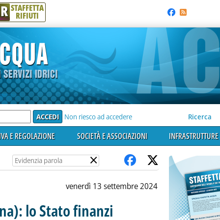
R
STAFFETTA
RIFIUTI
e'
Non riesco ad accedere
Ricerca
VA E REGOLAZIONE
SOCIETÀ E ASSOCIAZIONI
INFRASTRUTTURE 
×
venerdì 13 settembre 2024
a): lo Stato finanzi