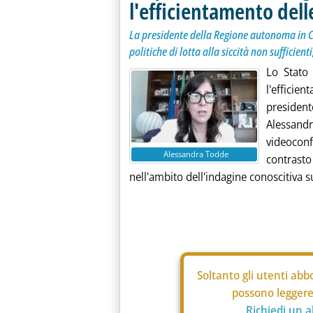
l'efficientamento delle
La presidente della Regione autonoma in C
politiche di lotta alla siccità non sufficien
Lo Stato 
l'efficie
preside
Alessand
videoconf
Alessandra Todde
contrast
nell'ambito dell'indagine conoscitiva su
Soltanto gli
utenti abbo
possono leggere 
Richiedi un 