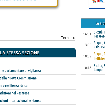
Le alt
Siccità,
16:31
Pesares
Torna su
Acqua, G
13:00
e risors
LA STESSA SEZIONE
Acqua, T
10:39
l'effici
Sicilia,
10:13
tempo
ne parlamentare di vigilanza
he della nuova Commissione
 e resilienza idrica
ndizioni nel Pesarese
zioni internazionali e risorse