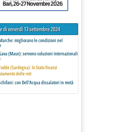
re di venerdì 13 settembre 2024
 Marche: migliorano le condizioni nel
e
ava (Mase): servono soluzioni internazionali
e
odde (Sardegna): lo Stato finanzi
entamento delle reti
 Schifani: con Dell'Acqua dissalatori in metà