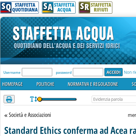
S
S
S
Attenzione! Esegui l'accesso per lèggere interamente la notizia.
Q
A
R
STAFFETTA
STAFFETTA
STAFFETTA
QUOTIDIANA
ACQUA
RIFIUTI
'Modulo Login per accedere'
Non ri
Username
password
HOMEPAGE
POLITICHE
NORMATIVA E REGOLAZIONE
SO
Società e Associazioni
Torna alla sezione
mer
Standard Ethics conferma ad Acea ra