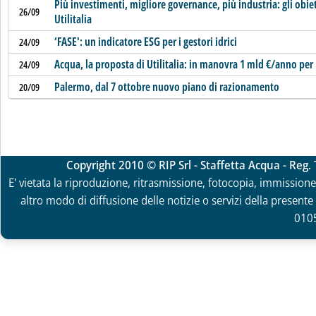
Più investimenti, migliore governance, più industria: gli obiett
26/09
Utilitalia
‘FASE': un indicatore ESG per i gestori idrici
24/09
Acqua, la proposta di Utilitalia: in manovra 1 mld €/anno per
24/09
Palermo, dal 7 ottobre nuovo piano di razionamento
20/09
Copyright 2010 © RIP Srl - Staffetta Acqua - Reg
E' vietata la riproduzione, ritrasmissione, fotocopia, immissione 
altro modo di diffusione delle notizie o servizi della presente 
010