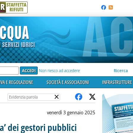
R
STAFFETTA
RIFIUTI
e'
Non riesco ad accedere
Ricerca
VA E REGOLAZIONE
SOCIETÀ E ASSOCIAZIONI
INFRASTRUTTURE 
×
venerdì 3 gennaio 2025
tta’ dei gestori pubblici