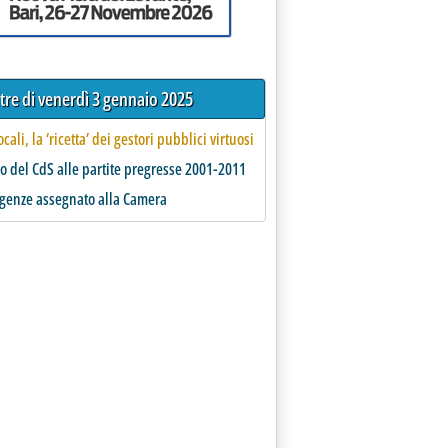
ltre di venerdì 3 gennaio 2025
ocali, la ‘ricetta’ dei gestori pubblici virtuosi
no del CdS alle partite pregresse 2001-2011
genze assegnato alla Camera