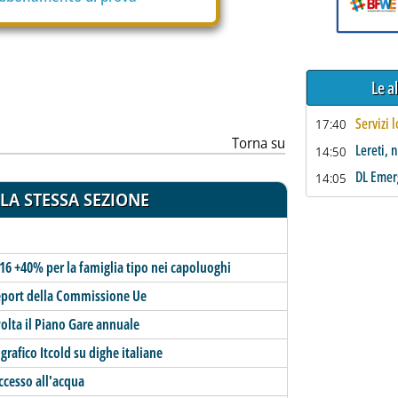
Le a
Servizi l
17:40
Torna su
Lereti, 
14:50
DL Emer
14:05
LA STESSA SEZIONE
16 +40% per la famiglia tipo nei capoluoghi
 report della Commissione Ue
olta il Piano Gare annuale
grafico Itcold su dighe italiane
accesso all'acqua