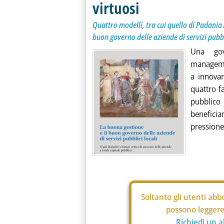
virtuosi
Quattro modelli, tra cui quello di Padania
buon governo delle aziende di servizi pubbl
Una gov
managemen
a innovar
quattro fa
pubblico
benefici
pressione 
Soltanto gli
utenti abbo
possono leggere 
Richiedi un 