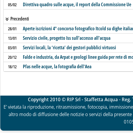
Direttiva quadro sulle acque, il report della Commissione Ue
05/02
Precedenti
Aperte iscrizioni 4° concorso fotografico Itcold su dighe itali
28/01
Servizio civile, progetto Iss sull'accesso all'acqua
13/01
Servizi locali, la ‘ricetta’ dei gestori pubblici virtuosi
03/01
Falde e industria, da Arpat e geologi linee guida per rete di 
20/12
Pfas nelle acque, la fotografia dell'Aea
18/12
Copyright 2010 © RIP Srl - Staffetta Acqua - Reg
E' vietata la riproduzione, ritrasmissione, fotocopia, immissione 
altro modo di diffusione delle notizie o servizi della presente 
010