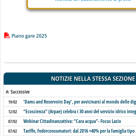
Lista allegati PDF alla notizia
Piano gare 2025
NOTIZIE NELLA STESSA SEZIONE
Successive
‘Dams and Reservoirs Day', per avvicinarsi al mondo delle di
19/02
“Ecoscienza” (Arpae) celebra i 30 anni del servizio idrico inte
12/02
Webinar Cittadinanzattiva: “Cara acqua”- Focus Lazio
07/02
Tariffe, Federconsumatori: dal 2016 +40% per la famiglia tipo
07/02