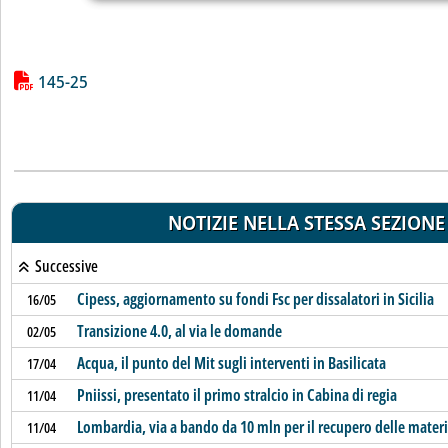
Lista allegati PDF alla notizia
145-25
NOTIZIE NELLA STESSA SEZIONE
Successive
Cipess, aggiornamento su fondi Fsc per dissalatori in Sicilia
16/05
Transizione 4.0, al via le domande
02/05
Acqua, il punto del Mit sugli interventi in Basilicata
17/04
Pniissi, presentato il primo stralcio in Cabina di regia
11/04
Lombardia, via a bando da 10 mln per il recupero delle materi
11/04