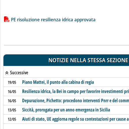
Lista allegati PDF alla notizia
PE risoluzione resilienza idrica approvata
NOTIZIE NELLA STESSA SEZIONE
Successive
Piano Mattei, il punto alla cabina di regia
19/05
Resilienza idrica, la Bei in campo per favorire investimenti pri
16/05
Depurazione, Pichetto: procedono interventi Pnrr e del comm
16/05
Siccità, prorogata per un anno emergenza in Sicilia
13/05
Aiuti di stato, UE aggiorna regole su contestazioni per cause 
12/05