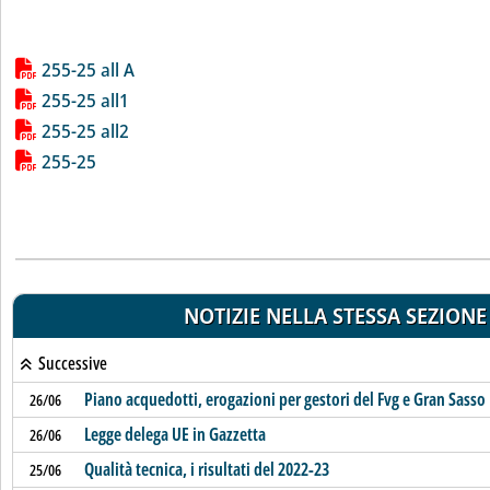
Lista allegati PDF alla notizia
255-25 all A
255-25 all1
255-25 all2
255-25
NOTIZIE NELLA STESSA SEZIONE
Successive
Piano acquedotti, erogazioni per gestori del Fvg e Gran Sasso
26/06
Legge delega UE in Gazzetta
26/06
Qualità tecnica, i risultati del 2022-23
25/06