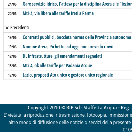
Gare servizio idrico, l'attesa per la disciplina Arera e le “lezio
24/06
Mti-4, via libera alle tariffe Ireti a Parma
20/06
Precedenti
Contratti pubblici, bocciata norma della Provincia autonoma
19/06
Nomine Arera, Pichetto: ad oggi non prevedo rinvii
19/06
DL Infrastrutture, gli emendamenti segnalati
18/06
Mti-4, ok alle tariffe per Padania Acque
18/06
Lazio, proposti Ato unico e gestore unico regionale
17/06
Copyright 2010 © RIP Srl - Staffetta Acqua - Reg
E' vietata la riproduzione, ritrasmissione, fotocopia, immissione 
altro modo di diffusione delle notizie o servizi della presente 
010