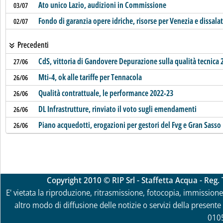
Ato unico Lazio, audizioni in Commissione
03/07
Fondo di garanzia opere idriche, risorse per Venezia e dissalato
02/07
Precedenti
CdS, vittoria di Gandovere Depurazione sulla qualità tecnica 
27/06
Mti-4, ok alle tariffe per Tennacola
26/06
Qualità contrattuale, le performance 2022-23
26/06
DL Infrastrutture, rinviato il voto sugli emendamenti
26/06
Piano acquedotti, erogazioni per gestori del Fvg e Gran Sasso
26/06
Copyright 2010 © RIP Srl - Staffetta Acqua - Reg
E' vietata la riproduzione, ritrasmissione, fotocopia, immissione 
altro modo di diffusione delle notizie o servizi della presente 
010