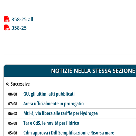
Lista allegati PDF alla notizia
358-25 all
358-25
NOTIZIE NELLA STESSA SEZIONE
Successive
GU, gli ultimi atti pubblicati
08/08
Arera ufficialmente in prorogatio
07/08
Mti-4, via libera alle tariffe per Hydrogea
06/08
Tar e CdS, le novità per l'idrico
05/08
Cdm approva i Ddl Semplificazioni e Risorsa mare
05/08