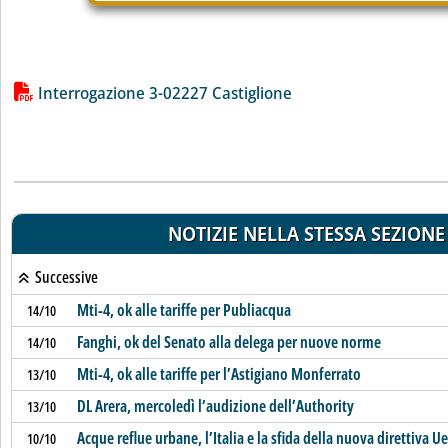
Lista allegati PDF alla notizia
Interrogazione 3-02227 Castiglione
NOTIZIE NELLA STESSA SEZIONE
Successive
Mti-4, ok alle tariffe per Publiacqua
14/10
Fanghi, ok del Senato alla delega per nuove norme
14/10
Mti-4, ok alle tariffe per l’Astigiano Monferrato
13/10
DL Arera, mercoledì l’audizione dell’Authority
13/10
Acque reflue urbane, l’Italia e la sfida della nuova direttiva Ue
10/10