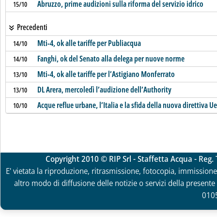
Abruzzo, prime audizioni sulla riforma del servizio idrico
15/10
Precedenti
Mti-4, ok alle tariffe per Publiacqua
14/10
Fanghi, ok del Senato alla delega per nuove norme
14/10
Mti-4, ok alle tariffe per l’Astigiano Monferrato
13/10
DL Arera, mercoledì l’audizione dell’Authority
13/10
Acque reflue urbane, l’Italia e la sfida della nuova direttiva Ue
10/10
Copyright 2010 © RIP Srl - Staffetta Acqua - Reg
E' vietata la riproduzione, ritrasmissione, fotocopia, immissione 
altro modo di diffusione delle notizie o servizi della presente 
010