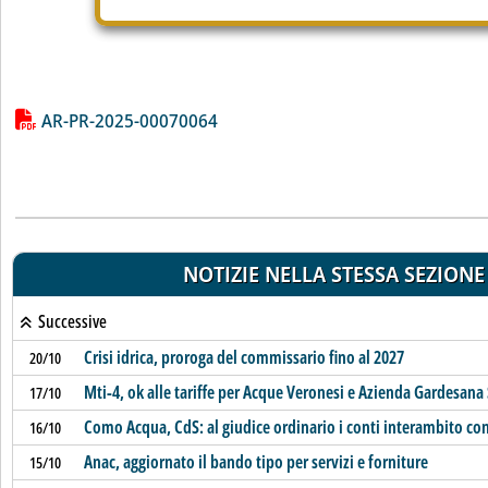
Lista allegati PDF alla notizia
AR-PR-2025-00070064
NOTIZIE NELLA STESSA SEZIONE
Successive
Crisi idrica, proroga del commissario fino al 2027
20/10
Mti-4, ok alle tariffe per Acque Veronesi e Azienda Gardesana 
17/10
Como Acqua, CdS: al giudice ordinario i conti interambito con
16/10
Anac, aggiornato il bando tipo per servizi e forniture
15/10