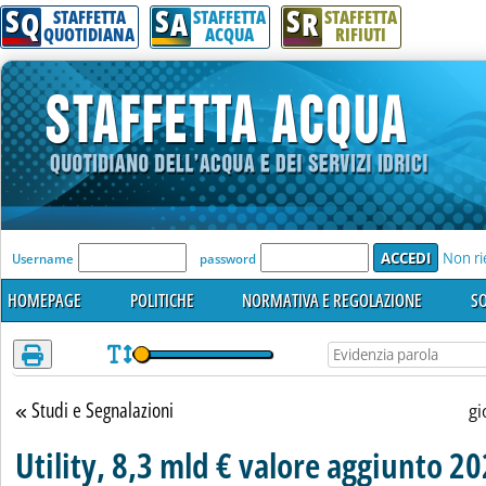
S
S
S
Attenzione! Esegui l'accesso per lèggere interamente la notizia.
Q
A
R
STAFFETTA
STAFFETTA
STAFFETTA
QUOTIDIANA
ACQUA
RIFIUTI
'Modulo Login per accedere'
Non ri
Username
password
HOMEPAGE
POLITICHE
NORMATIVA E REGOLAZIONE
SO
Studi e Segnalazioni
Torna alla sezione
gi
Utility, 8,3 mld € valore aggiunto 2