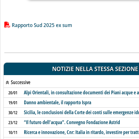
Lista allegati PDF alla notizia
Rapporto Sud 2025 ex sum
NOTIZIE NELLA STESSA SEZIONE
Successive
Alpi Orientali, in consultazione documenti dei Piani acque e a
20/01
Danno ambientale, il rapporto Ispra
19/01
Sicilia, le conclusioni della Corte dei conti sulle emergenze id
30/12
“Il futuro dell’acqua”. Convegno Fondazione Astrid
23/12
Ricerca e innovazione, Cnr: Italia in ritardo, investire per tra
10/11