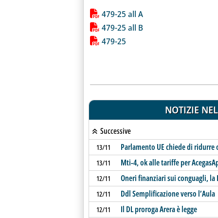
Lista allegati PDF alla notiz
479-25 all A
479-25 all B
479-25
NOTIZIE NEL
Successive
Parlamento UE chiede di ridurre 
13/11
Mti-4, ok alle tariffe per Acega
13/11
Oneri finanziari sui conguagli, la
12/11
Ddl Semplificazione verso l’Aula
12/11
Il DL proroga Arera è legge
12/11