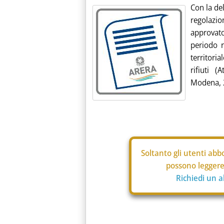
Con la del
regolazi
approvato
periodo r
territori
rifiuti 
Modena, 2
Soltanto gli
utenti abbo
possono leggere 
Richiedi un 