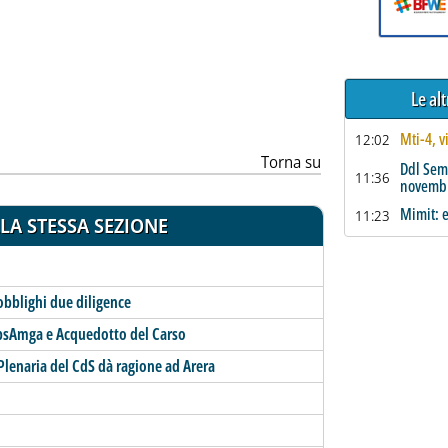
ia
Le al
Mti-4, v
12:02
Torna su
Ddl Sem
11:36
novemb
Mimit: e
11:23
LA STESSA SEZIONE
obblighi due diligence
sApsAmga e Acquedotto del Carso
 Plenaria del CdS dà ragione ad Arera