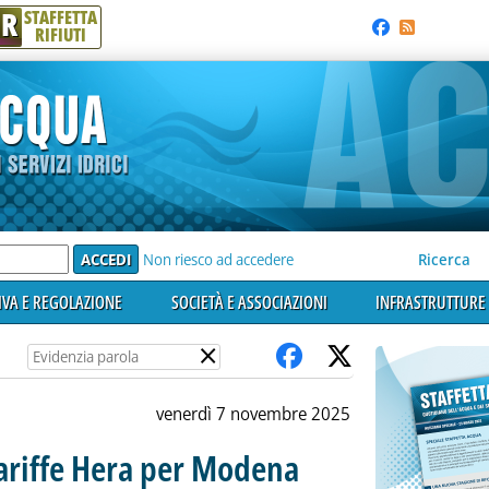
R
STAFFETTA
RIFIUTI
e'
Non riesco ad accedere
Ricerca
VA E REGOLAZIONE
SOCIETÀ E ASSOCIAZIONI
INFRASTRUTTURE 
×
venerdì 7 novembre 2025
 tariffe Hera per Modena