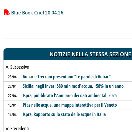
Lista allegati PDF alla notizia
Blue Book Cnel 20.04.26
NOTIZIE NELLA STESSA SEZIONE
Successive
Aubac e Treccani presentano “Le parole di Aubac”
23/04
Sicilia: negli invasi 580 mln mc d’acqua, +58% in un anno
22/04
Ispra, pubblicato l’Annuario dei dati ambientali 2025
22/04
Pfas nelle acque, una mappa interattiva per il Veneto
15/04
Ispra, Rapporto sullo stato delle acque in Italia
14/04
Precedenti